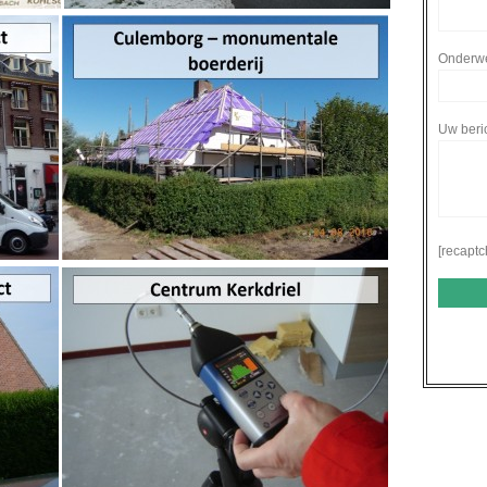
Onderw
Uw beri
[recaptc