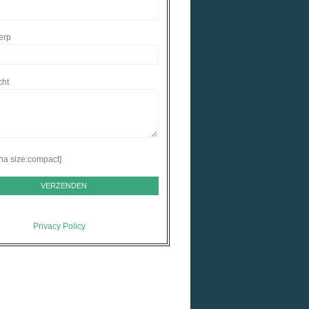
erp
cht
ha size:compact]
Privacy Policy