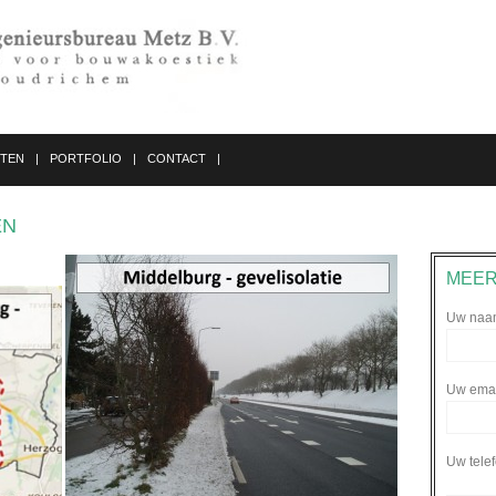
STEN
PORTFOLIO
CONTACT
EN
MEER
Uw naam
Uw email
Uw tele