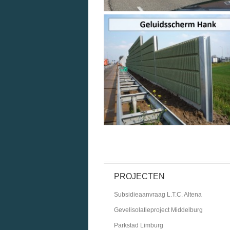
PROJECTEN
Subsidieaanvraag L.T.C. Altena
Gevelisolatieproject Middelburg
Parkstad Limburg