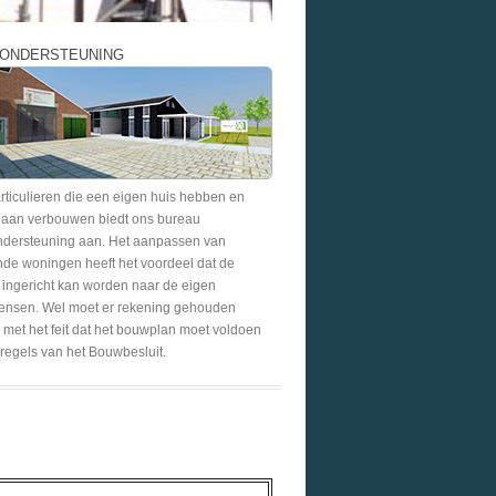
ONDERSTEUNING
rticulieren die een eigen huis hebben en
gaan verbouwen biedt ons bureau
dersteuning aan. Het aanpassen van
de woningen heeft het voordeel dat de
ingericht kan worden naar de eigen
nsen. Wel moet er rekening gehouden
met het feit dat het bouwplan moet voldoen
regels van het Bouwbesluit.