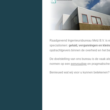
Raadgevend Ingenieursbureau Metz B.V. is e
specialismen:
geluid, vergunningen en klei
opdrachtgevers binnen de overheid en het bed
De doelstelling van ons bureau is de vaak a
normen op een
eenvoudige
en pragmatische 
Benieuwd wat wij voor u kunnen betekenen