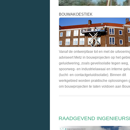
BOUWAKOESTIEK
Vanaf de ontwerpfase tot en met de uitvoerin
adviseert Metz in bouwprojecten op het gebi
geluidwering, zoals gevelisolatie tegen weg,
spoorweg- en industrielawaai en interne gel
(lucht- en contactgeluidisolatie). Binnen dit
werkgebied worden praktische oplossingen 
om bouwprojecten te laten voldoen aan Bouw
RAADGEVEND INGENIEURSB