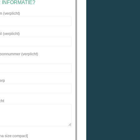
 INFORMATIE?
 (verplicht)
 (verplicht)
foonnummer (verplicht)
erp
cht
ha size:compact]