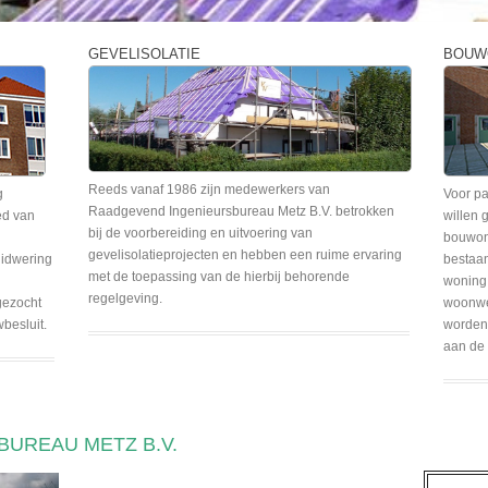
GEVELISOLATIE
BOUW
Reeds vanaf 1986 zijn medewerkers van
g
Voor pa
Raadgevend Ingenieursbureau Metz B.V. betrokken
ed van
willen 
bij de voorbereiding en uitvoering van
bouwon
gevelisolatieprojecten en hebben een ruime ervaring
uidwering
bestaan
met de toepassing van de hierbij behorende
woning 
regelgeving.
gezocht
woonwe
besluit.
worden 
aan de 
UREAU METZ B.V.