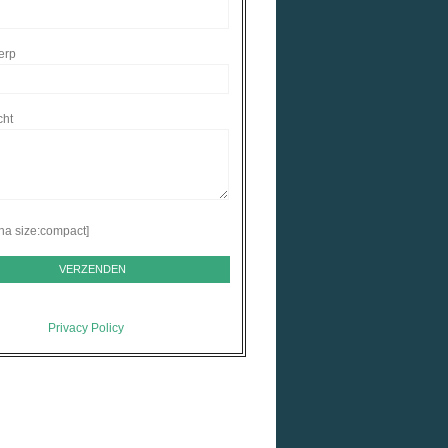
erp
cht
ha size:compact]
Privacy Policy