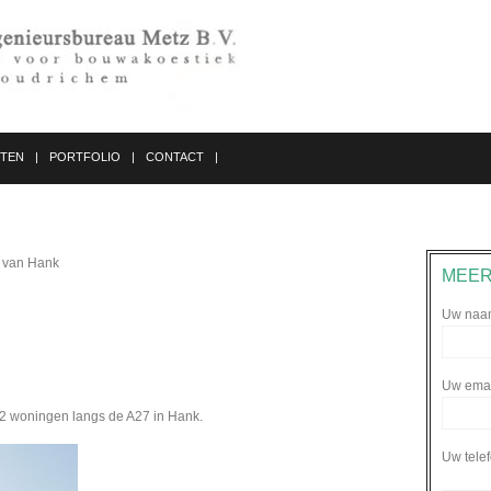
STEN
PORTFOLIO
CONTACT
e van Hank
MEER
Uw naam
Uw email
2 woningen langs de A27 in Hank.
Uw tele