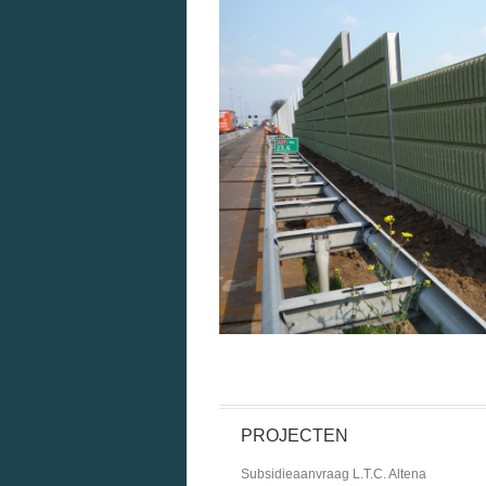
PROJECTEN
Subsidieaanvraag L.T.C. Altena