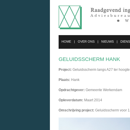
HOME
OVER ONS
NIEUWS
DIEN
GELUIDSSCHERM HANK
Project:
Geluidsscherm langs A27 ter hoogt
Plaats:
Hank
Opdrachtgever:
Gemeente Werkendam
Opleverdatum:
Maart 2014
Omschrijving project:
Geluidsscherm voor 1